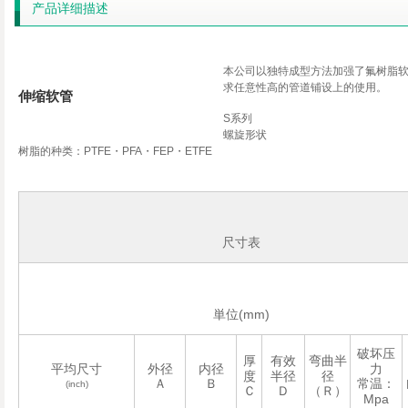
产品详细描述
本公司以独特成型方法加强了氟树脂
求任意性高的管道铺设上的使用。
伸缩软管
S
系列
螺旋形状
树脂的种类：
PTFE
・
PFA
・
FEP
・
ETFE
尺寸表
(mm)
単位
破坏压
厚
有效
弯曲半
平均尺寸
外径
内径
力
度
半径
径
Ａ
Ｂ
常温：
(inch)
Ｃ
Ｄ
（Ｒ）
Mpa